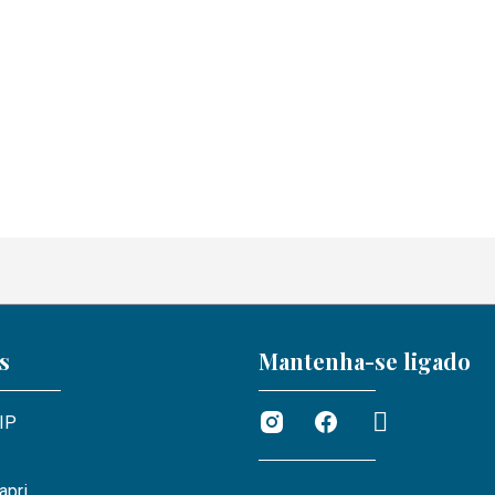
s
Mantenha-se ligado
VIP
apri