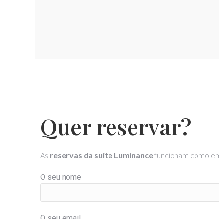
Quer reservar?
As
reservas da suite Luminance
funcionam como em q
O seu nome
O seu email