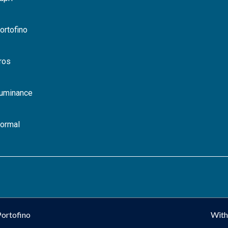
ortofino
ros
Luminance
Normal
ortofino
With