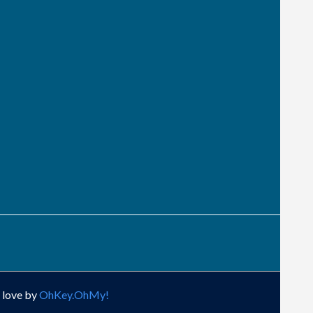
 love by
OhKey.OhMy!