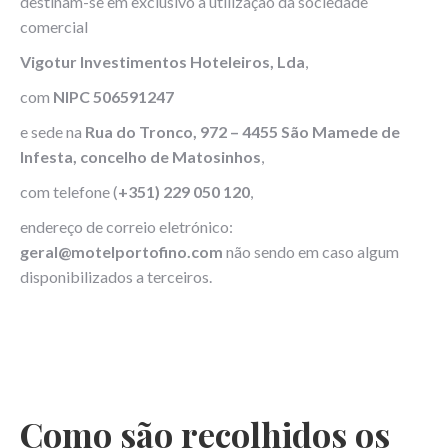
destinam-se em exclusivo à utilização da sociedade
comercial
Vigotur Investimentos Hoteleiros, Lda
,
com
NIPC 506591247
e sede na
Rua do Tronco, 972 – 4455 São Mamede de
Infesta, concelho de Matosinhos
,
com telefone (
+351) 229 050 120
,
endereço de correio eletrónico:
geral@motelportofino.com
não sendo em caso algum
disponibilizados a terceiros.
Como são recolhidos os