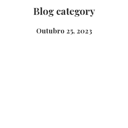
Blog category
Outubro 25, 2023
10 alimentos que vão melhor a sua vida sexual
Dicas
,
Lifestyle
,
Sexy
25/10/2023
Coisas que irritam um homem