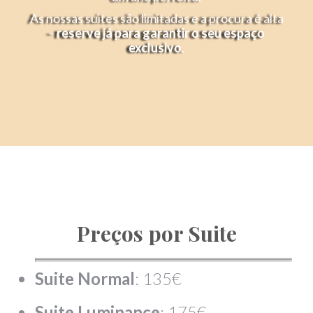
As nossas suites são limitadas e a procura é alta
–
reserve já para garantir o seu espaço
exclusivo
.
Preços por Suite
Suite Normal
: 135€
Suite Luminance
: 175€