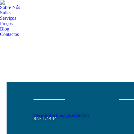
Sobre Nós
Suites
Serviços
Preços
Blog
Contactos
Livro de Reclamações Online
RNET:1444