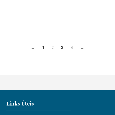
envolvimentos físicos com outras pessoas. O
principal destaque é a falta…
Ler mais
←
1
2
3
4
→
Links Úteis