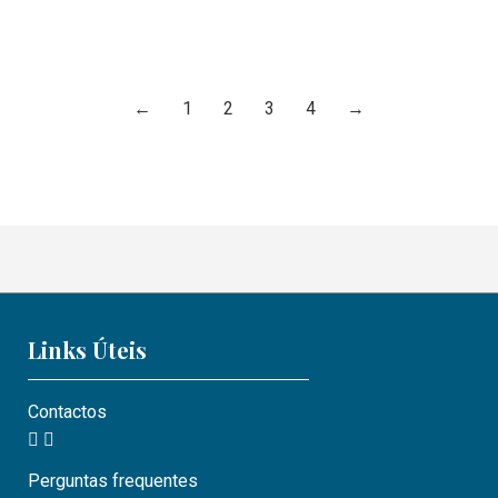
Dicas
,
Motel Portofino
,
Sexy
27/10/2023
←
1
2
3
4
→
Links Úteis
Contactos
Perguntas frequentes