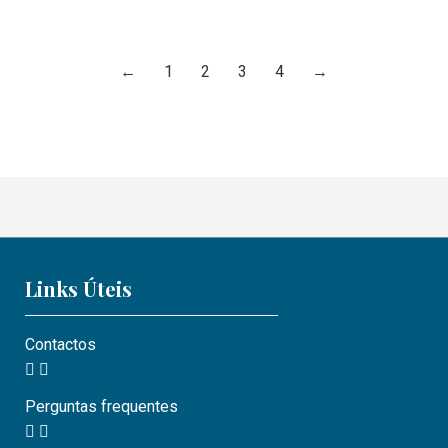
←
1
2
3
4
→
Links Úteis
Contactos
Perguntas frequentes